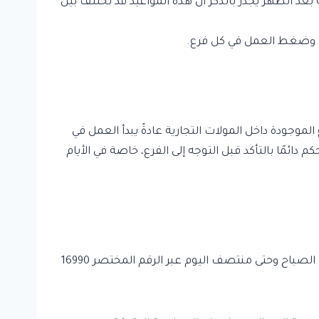
 بعد الظهر يجدر بالذكر أن هذه المواعيد قد تختلف بين
روف وضغط العمل في كل فرع.
موجودة داخل المولات التجارية عادةً يبدأ العمل في
كة المول وتنظيمه ننصحكم دائمًا بالتأكد قبل التوجه إلى الفرع، خاصة في الأيام
تعمل خدمة عملاء بنك القاهرة خلال شهر رمضان بما يتوافق مع مواعيد العمل الرسمية للبنك، حيث تكون متاحة عادةً من الصباح وحتى منتصف اليوم عبر الرقم المختصر 16990