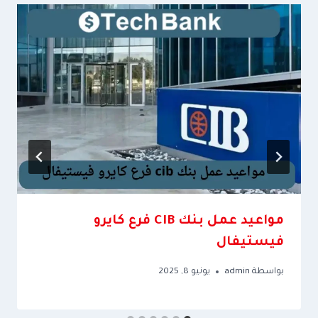
مواعيد عمل بنك CIB فرع كايرو
فيستيفال
بواسطة
admin
يونيو 8, 2025