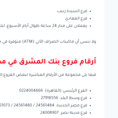
فرع السيدة زينب
فرع المعادي
يعملان على مدار 24 ساعة طوال أيام الأسبوع، لتلبية احتياجات العملاء في أي وقت.
ولا ننسى أن ماكينات الصراف الآلي (ATM) متوفرة في جميع الفروع وتعمل على مدار اليوم لخدمة العملاء في أي وقت.
أرقام فروع بنك المشرق في م
فيما يلي مجموعة من الأرقام المباشرة لبعض الفروع ال
الفرع الرئيسي (القاهرة): 0224004666
فرع وسط البلد: 27918556
فرع مصر الجديدة: 24561484 / 24561480 / 24561073
فرع مدينة نصر: 24008907