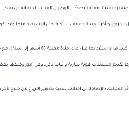
كة صغيرة نسبيًا، مما قد يصعّب الوصول المباشر لخدماته في بعض
 الفروع، وتأخر تنفيذ العمليات البنكية، حتى البسيطة منها وقد ت
عينة (6 أشهر إلى سنة)، مع ضرورة امتلاك حساب جاري أو حساب توفير فعال.
رط تقديم مستندات هوية سارية وإثبات دخل، وهي أمور وصفها بعض 
 الفعلية، بالإضافة إلى اختلاف نسبة تطهير الأرباح من منتج لآخر