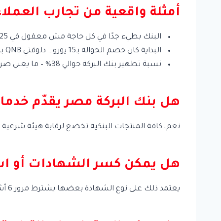
أمثلة واقعية من تجارب العملاء
البنك بطيء جدًا في كل حاجة مش معقول في 2025 ولسه بستنى بالساعات في الفرع!
البداية كان خصم الحوالة بـ15 يورو… دلوقتي QNB بيخصم 35 يورو – مقارنة بين رسوم التحويل.
نسبة تطهير بنك البركة حوالي 38% – ما يعني ضرورة تطهير جزء كبير من العوائد أحيانًا لتتوافق مع الضوابط الشرعية.
هل بنك البركة مصر يقدّم خدم
نعم، كافة المنتجات البنكية تخضع لرقابة هيئة شرعية 
هل يمكن كسر الشهادات أو استر
يعتمد ذلك على نوع الشهادة بعضها يشترط مرور 6 أشهر أو سنة كاملة قبل الاسترداد.