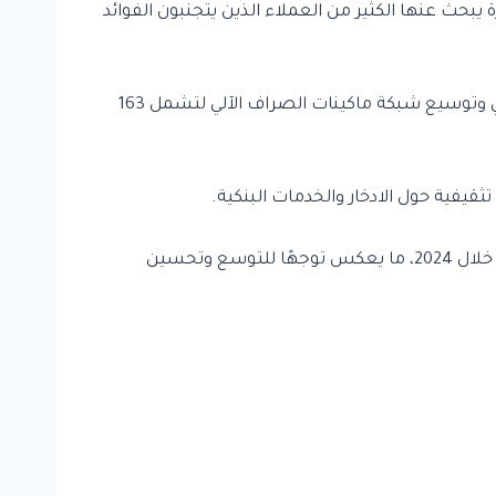
يبحث عنها الكثير من العملاء الذين يتجنبون الفوائد
شهد البنك تطورًا ملحوظًا في البنية الرقمية، حيث أطلق تطبيقًا مصرفيًا للأفراد والشركات، مع تحديث الإنترنت البنكي وتوسيع شبكة ماكينات الصراف الآلي لتشمل 163
قيفية حول الادخار والخدمات البنكية.
يمتلك البنك حاليًا نحو 40 فرعًا على مستوى الجمهورية، مع خطة لإضافة 9 فروع جديدة بنهاية 2025، وتطوير 10 فروع خلال 2024، ما يعكس توجهًا للتوسع وتحسين