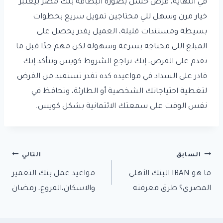
في النهاية، قرض حسن بصورة البطاقة بنك مصر بيعتبر
خيار مرن وسهل للي محتاجين تمويل سريع بخطوات
بسيطة ومستندات قليلة، العميل يقدر يحصل على
المبلغ اللي محتاجه بسرعة وسهولة لكن مهم جدًا قبل ما
تقدم على القرض، إنك تراجع الشروط كويس وتتأكد إنك
قادر على السداد في مواعيده كده تقدر تستفيد من القرض
لتغطية احتياجاتك الشخصية أو الطارئة، وتحافظ في
نفس الوقت على سمعتك الائتمانية بشكل كويس.
تصفّح
السابق
التالي
ما هو IBAN البنك الأهلي
مواعيد عمل بنك التعمير
المقالات
المصري؟ طرق معرفته
والاسكان،الفروع، رمضان