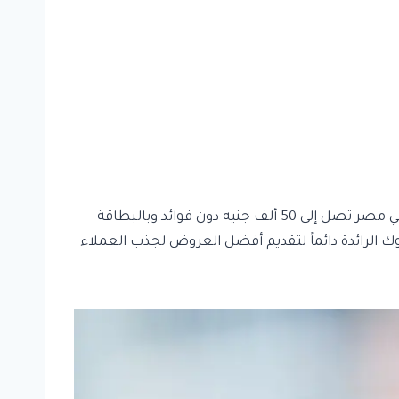
عند حاجتك إلى تمويل، غالباً ما تبحث عن أفضل بنك يعطي قرض شخصي في مصر تصل إلى 50 ألف جنيه دون فوائد وبالبطاقة
الرائدة دائماً لتقديم أفضل العروض لجذب العملاء