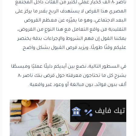
ناصر ٨٠ ألف كخيار عملي لكثير من الفئات داخل المجتمع
المصري هذا القرض لا يستهدف الربح بقدر ما يركز على
البعد الاجتماعي، وهو ما يميّزه عن معظم القروض
التقليدية من واقع التعامل مع هذا النوع من القروض،
يمكننا القول إن فهم الشروط والإجراءات بدقة يختصر
عليكم وقتًا طويلًا، ويزيد فرص القبول بشكل واضح.
في السطور التالية، نضع بين أيديكم دليلًا عمليًا ومبسطًا
يشرح كل ما تحتاجون معرفته حول قرض بنك ناصر ٨٠
ألف بدون فوائد، دون مبالغة أو وعود غير واقعية.